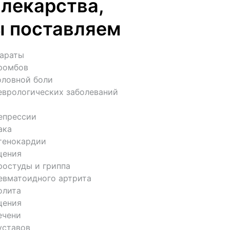
лекарства, 
ы поставляем
араты

ромбов

ловной боли

еврологических заболеваний

епрессии

ка

тенокардии

ения

остуды и гриппа

евматоидного артрита

лита

ения

чени

ставов
